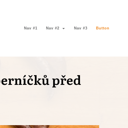
Nav #1
Nav #2
Nav #3
Button
perníčků před