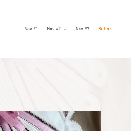
Nav #1
Nav #2
Nav #3
Button