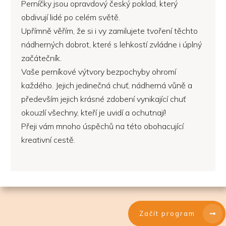
Perníčky jsou opravdový český poklad, který
obdivují lidé po celém světě.
Upřímně věřím, že si i vy zamilujete tvoření těchto
nádherných dobrot, které s lehkostí zvládne i úplný
začátečník.
Vaše perníkové výtvory bezpochyby ohromí
každého. Jejich jedinečná chuť, nádherná vůně a
především jejich krásné zdobení vynikající chuť
okouzlí všechny, kteří je uvidí a ochutnají!
Přeji vám mnoho úspěchů na této obohacující
kreativní cestě.
Začít program