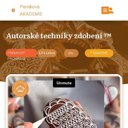
Perníková
AKADEMIE
Autorské techniky zdobení ™
PRÉMIOVÝ
13 x Lekce
* SNADNÉ
0%
PROGRAM