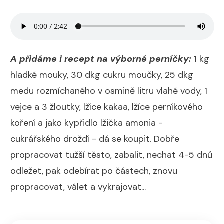
A přidáme i recept na výborné perníčky:
1 kg
hladké mouky, 30 dkg cukru moučky, 25 dkg
medu rozmíchaného v osmině litru vlahé vody, 1
vejce a 3 žloutky, lžíce kakaa, lžíce perníkového
koření a jako kypřidlo lžička amonia -
cukrářského droždí - dá se koupit. Dobře
propracovat tužší těsto, zabalit, nechat 4-5 dnů
odležet, pak odebírat po částech, znovu
propracovat, válet a vykrajovat...