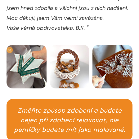
jsem hned zdobila a všichni jsou z nich nadšení.
Moc děkuji, jsem Vám velmi zavázána.
Vaše věrná obdivovatelka. B.K. "
Změňte způsob zdobení a budete
nejen při zdobení relaxovat, ale
perníčky budete mít jako malované.