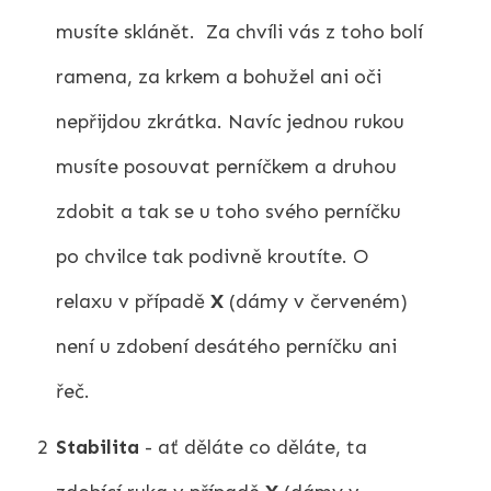
musíte sklánět. Za chvíli vás z toho bolí
ramena, za krkem a bohužel ani oči
nepřijdou zkrátka. Navíc jednou rukou
musíte posouvat perníčkem a druhou
zdobit a tak se u toho svého perníčku
po chvilce tak podivně kroutíte. O
relaxu v případě
X
(dámy v červeném)
není u zdobení desátého perníčku ani
řeč.
2
Stabilita
- ať děláte co děláte, ta