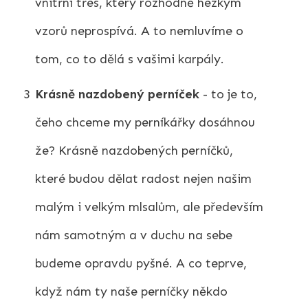
vnitřní třes, který rozhodně hezkým
vzorů neprospívá. A to nemluvíme o
tom, co to dělá s vašimi karpály.
3
Krásně nazdobený perníček
- to je to,
čeho chceme my perníkářky dosáhnou
že? Krásně nazdobených perníčků,
které budou dělat radost nejen našim
malým i velkým mlsalům, ale především
nám samotným a v duchu na sebe
budeme opravdu pyšné. A co teprve,
když nám ty naše perníčky někdo