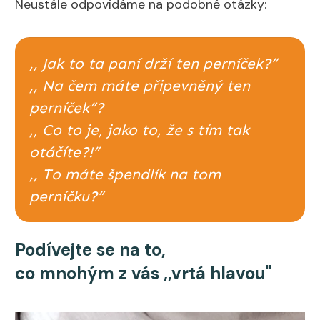
Neustále odpovídáme na podobné otázky:
,,
Jak to ta paní drží ten perníček?”
,, Na čem máte připevněný ten
perníček”?
,, Co to je, jako to, že s tím tak
otáčíte?!”
,, To máte špendlík na tom
perníčku?”
Podívejte se na to,
co mnohým z vás ,,vrtá hlavou"