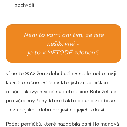
pochválí.
Není to vámi ani tím, že jste
nešikovné -
je to v METODĚ zdobení!
víme že 95% žen zdobí buď na stole, nebo mají
kulaté otočné talíře na kterých si perníčkem
otáčí. Takových videí najdete tisíce. Bohužel ale
pro všechny ženy, které takto dlouho zdobí se
to za nějakou dobu projeví na jejich zdraví.
Počet perníčků, které nazdobila paní Holmanová