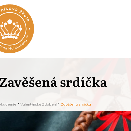
Zavěšená srdíčka
Akademie
Valentýnské Zdobení
Zavěšená srdíčka