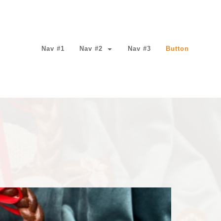
Nav #1
Nav #2
Nav #3
Button