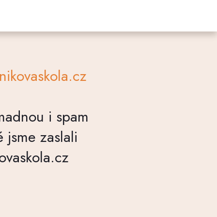
ernikovaskola.cz
romadnou i spam
 jsme zaslali
kovaskola.cz