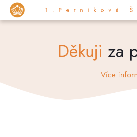
1.Perníková 
Děkuji
za p
Více infor