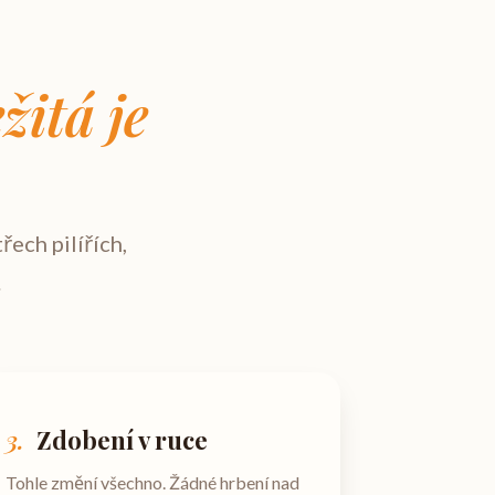
žitá je
řech pilířích,
.
3.
Zdobení v ruce
Tohle změní všechno. Žádné hrbení nad