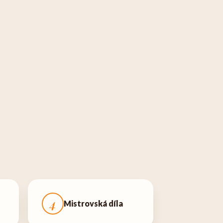
4
Mistrovská díla