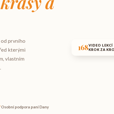
krásy a
 od prvního
168
VIDEO LEKCÍ
před kterými
KROK ZA KR
m, vlastním
.
Osobní podpora paní Dany