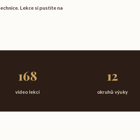
echnice. Lekce si pustíte na
168
12
video lekcí
okruhů výuky