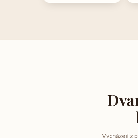
Dvan
Vycházejí z p