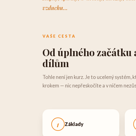
vzduchu…
VAŠE CESTA
Od úplného začátku 
dílům
Tohle není jen kurz. Je to ucelený systém, k
krokem — nic nepřeskočíte a v ničem nezůs
1
Základy