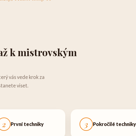
až k mistrovským
terý vás vede krok za
tanete viset.
2
3
První techniky
Pokročilé techniky