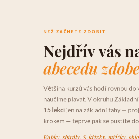
NEŽ ZAČNETE ZDOBIT
Nejdřív vás 
abecedu zdob
Většina kurzů vás hodí rovnou do 
naučíme plavat. V okruhu Základn
15 lekcí
jen na základní tahy — pro
krokem — teprve pak se pustíte do
Kapky, spirály, S-křivky, mřížky, oblo