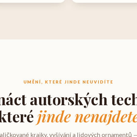
UMĚNÍ, KTERÉ JINDE NEUVIDÍTE
áct autorských tec
které
jinde nenajdet
aličkované krajky, vyšívání a lidových ornamentů 