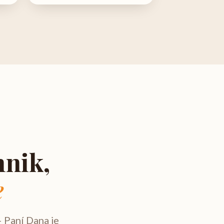
hnik,
e
— Paní Dana je