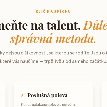
KLÍČ K ÚSPĚCHU
eňte na talent.
Důle
správná metoda.
y nejsou o šikovnosti, se kterou se rodíte. Jsou o t
které vás naučíme — trpělivě a od samého začátku
2.
Poslušná poleva
Konec uplakané polevě a nervům.