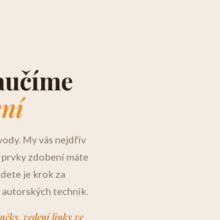
naučíme
ení
vody. My vás nejdřív
í prvky zdobení máte
jdete je krok za
 autorských technik.
učky, vedení linky ve