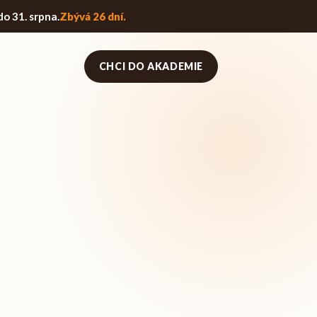
do
31. srpna
.
Zbývá 26 dní.
CHCI DO AKADEMIE