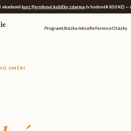
é akademii
kurz Perníkové košíčky zdarma
(v hodnotě 850 Kč)
— 
ie
Program
Ukázka lekce
Reference
Otázky
HO UMĚNÍ