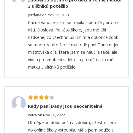
3 uličníků potěšilo
Jordana on Nov 25, 2021
Každé vánoce jsem se trápila s perníčky pro mé
děti. Doslova. Po této škole, jsou mé děti
nadšené, co všechno už umím a dokonce zdobí
se mnou. V této škole má totiž paní Dana nejen
mistrovská díla, která jsem se naučila také, ale i
videa pro zdobení s dětmi a pro děti a to mě
matku 3 uličníků potěšilo.
Rady paní Dany jsou neocenitelné.
Petra on Nov 16, 2022
Už nějakou dobu peču a zdobím, přesto jsem
do online školy vstoupila. Měla jsem potíže s