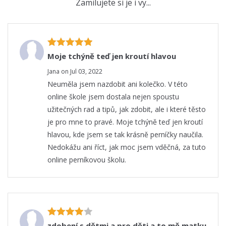
Zamilujete si je i vy...
Moje tchýně teď jen kroutí hlavou
Jana on Jul 03, 2022
Neuměla jsem nazdobit ani kolečko. V této
online škole jsem dostala nejen spoustu
užitečných rad a tipů, jak zdobit, ale i které těsto
je pro mne to pravé. Moje tchýně teď jen kroutí
hlavou, kde jsem se tak krásně perníčky naučila.
Nedokážu ani říct, jak moc jsem vděčná, za tuto
online perníkovou školu.
zdobení s dětmi a pro děti a to mě matku