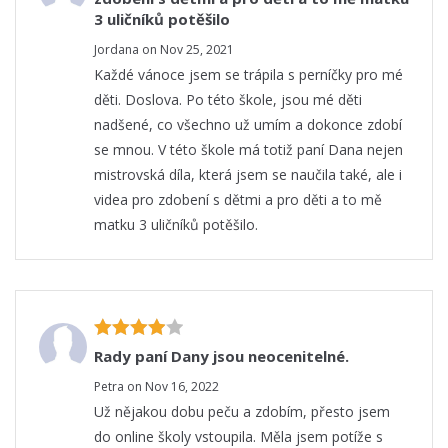
3 uličníků potěšilo
Jordana on Nov 25, 2021
Každé vánoce jsem se trápila s perníčky pro mé
děti. Doslova. Po této škole, jsou mé děti
nadšené, co všechno už umím a dokonce zdobí
se mnou. V této škole má totiž paní Dana nejen
mistrovská díla, která jsem se naučila také, ale i
videa pro zdobení s dětmi a pro děti a to mě
matku 3 uličníků potěšilo.
Rady paní Dany jsou neocenitelné.
Petra on Nov 16, 2022
Už nějakou dobu peču a zdobím, přesto jsem
do online školy vstoupila. Měla jsem potíže s