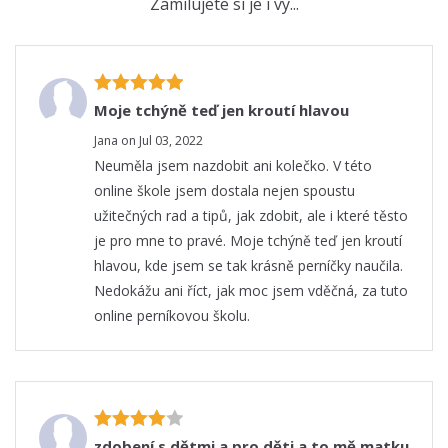
Zamilujete si je i vy...
Moje tchýně teď jen kroutí hlavou
Jana on Jul 03, 2022
Neuměla jsem nazdobit ani kolečko. V této
online škole jsem dostala nejen spoustu
užitečných rad a tipů, jak zdobit, ale i které těsto
je pro mne to pravé. Moje tchýně teď jen kroutí
hlavou, kde jsem se tak krásně perníčky naučila.
Nedokážu ani říct, jak moc jsem vděčná, za tuto
online perníkovou školu.
zdobení s dětmi a pro děti a to mě matku